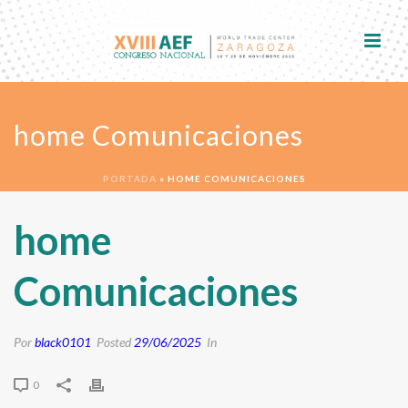
home Comunicaciones
PORTADA
»
HOME COMUNICACIONES
home
Comunicaciones
Por
black0101
Posted
29/06/2025
In
0